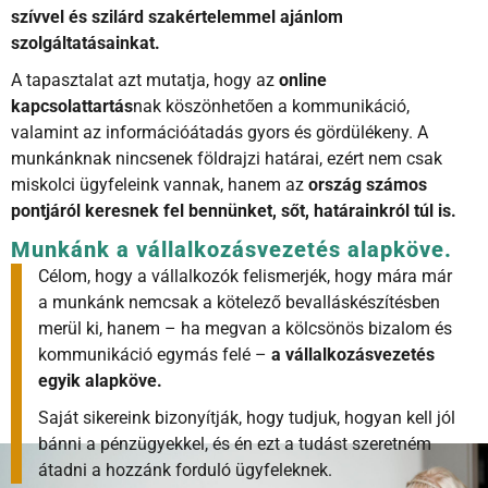
szívvel és szilárd szakértelemmel ajánlom
szolgáltatásainkat.
A tapasztalat azt mutatja, hogy az
online
kapcsolattartás
nak köszönhetően a kommunikáció,
valamint az információátadás gyors és gördülékeny. A
munkánknak nincsenek földrajzi határai, ezért nem csak
miskolci ügyfeleink vannak, hanem az
ország számos
pontjáról keresnek fel bennünket, sőt, határainkról túl is.
Munkánk a vállalkozásvezetés alapköve.
Célom, hogy a vállalkozók felismerjék, hogy mára már
a munkánk nemcsak a kötelező bevalláskészítésben
merül ki, hanem – ha megvan a kölcsönös bizalom és
kommunikáció egymás felé –
a vállalkozásvezetés
egyik alapköve.
Saját sikereink bizonyítják, hogy tudjuk, hogyan kell jól
bánni a pénzügyekkel, és én ezt a tudást szeretném
átadni a hozzánk forduló ügyfeleknek.