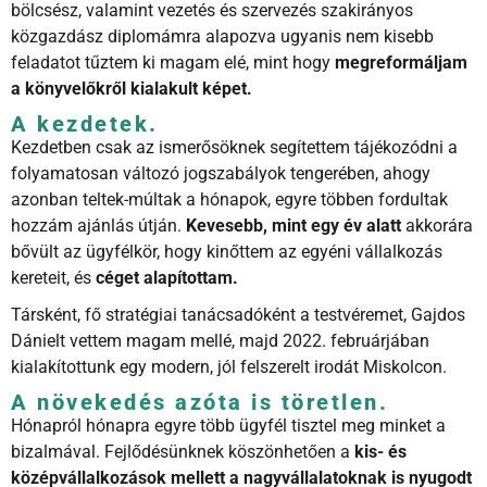
bölcsész, valamint vezetés és szervezés szakirányos
közgazdász diplomámra alapozva ugyanis nem kisebb
feladatot tűztem ki magam elé, mint hogy
megreformáljam
a könyvelőkről kialakult képet.
A kezdetek.
Kezdetben csak az ismerősöknek segítettem tájékozódni a
folyamatosan változó jogszabályok tengerében, ahogy
azonban teltek-múltak a hónapok, egyre többen fordultak
hozzám ajánlás útján.
Kevesebb, mint egy év alatt
akkorára
bővült az ügyfélkör, hogy kinőttem az egyéni vállalkozás
kereteit, és
céget alapítottam.
Társként, fő stratégiai tanácsadóként a testvéremet, Gajdos
Dánielt vettem magam mellé, majd 2022. februárjában
kialakítottunk egy modern, jól felszerelt irodát Miskolcon.
A növekedés azóta is töretlen.
Hónapról hónapra egyre több ügyfél tisztel meg minket a
bizalmával. Fejlődésünknek köszönhetően a
kis- és
középvállalkozások mellett a nagyvállalatoknak is nyugodt