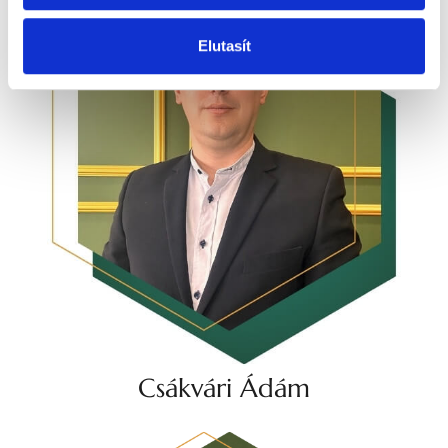
Elutasít
Csákvári Ádám