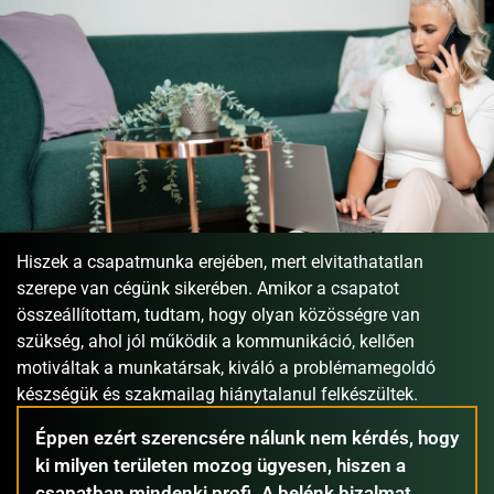
Hiszek a csapatmunka erejében, mert elvitathatatlan
szerepe van cégünk sikerében. Amikor a csapatot
összeállítottam, tudtam, hogy olyan közösségre van
szükség, ahol jól működik a kommunikáció, kellően
motiváltak a munkatársak, kiváló a problémamegoldó
készségük és szakmailag hiánytalanul felkészültek.
Éppen ezért szerencsére nálunk nem kérdés, hogy
ki milyen területen mozog ügyesen, hiszen a
csapatban mindenki profi. A belénk bizalmat