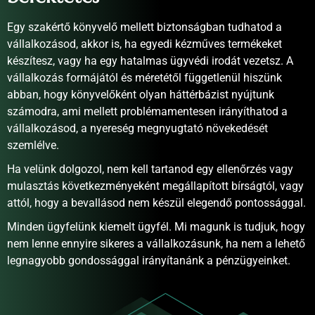
Egy szakértő könyvelő mellett biztonságban tudhatod a
vállalkozásod, akkor is, ha egyedi kézműves termékeket
készítesz, vagy ha egy hatalmas ügyvédi irodát vezetsz. A
vállalkozás formájától és méretétől függetlenül hiszünk
abban, hogy könyvelőként olyan háttérbázist nyújtunk
számodra, ami mellett problémamentesen irányíthatod a
vállalkozásod, a nyereség megnyugtató növekedését
szemlélve.
Ha velünk dolgozol, nem kell tartanod egy ellenőrzés vagy
mulasztás következményeként megállapított bírságtól, vagy
attól, hogy a bevallásod nem készül elegendő pontossággal.
Minden ügyfelünk kiemelt ügyfél. Mi magunk is tudjuk, hogy
nem lenne ennyire sikeres a vállalkozásunk, ha nem a lehető
legnagyobb gondossággal irányítanánk a pénzügyeinket.