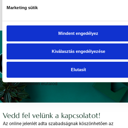
hatóságokkal
átláthatóan
kommunikálunk, a
bevallásokat a
könyvelőiroda nevében
adjuk be, nem az ügyfél
nevében.
Neked csak annyi a
feladatod, hogy a
könyvelési anyagot
határidőn belül eljuttatod
részünkre, és a könyvelési
díjat határidőben elutalod
nekünk.
Vedd fel velünk a kapcsolatot!
Az online jelenlét adta szabadságnak köszönhetően az