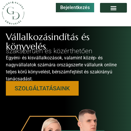
Bejelentkezés
Vállalkozásindítás és
könyvelés
szakszerűen és közérthetően
Egyéni- és kisvállalkozások, valamint közép- és
nagyvállalatok számára országszerte vállalunk online
teljes körű könyvelést, bérszámfejtést és szakirányú
tanácsadást.
SZOLGÁLTATÁSAINK