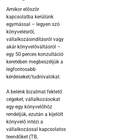
Amikor először
Ez a weboldal sütiket használ
kapcsolatba kerülünk
Sütiket használunk a tartalmak és hirdetések személyre
egymással – legyen szó
szabásához, közösségi funkciók biztosításához,
könyvelésről,
valamint weboldalforgalmunk elemzéséhez. Ezenkívül
vállalkozásindításról vagy
közösségi média-, hirdető- és elemező partnereinkkel
akár könyvelőváltásról –
megosztjuk az Ön weboldalhasználatra vonatkozó
egy 50 perces konzultáció
adatait, akik kombinálhatják az adatokat más olyan
keretében megbeszéljük a
adatokkal, amelyeket Ön adott meg számukra vagy az
legfontosabb
Ön által használt más szolgáltatásokból gyűjtöttek.
kérdéseket/tudnivalókat.
A belénk bizalmat fektető
Hozzájárulás
Nélkülözhetetlen sütik
cégeket, vállalkozásokat
kiválasztása
egy-egy könyvelőhöz
rendeljük, ezután a kijelölt
Preferencia sütik
könyvelő intézi a
vállalkozással kapcsolatos
teendőket (TB,
Statisztikai sütik