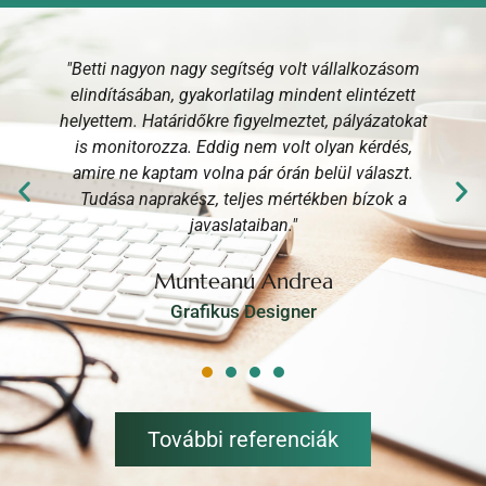
"Betti nagyon nagy segítség volt vállalkozásom
elindításában, gyakorlatilag mindent elintézett
helyettem. Határidőkre figyelmeztet, pályázatokat
is monitorozza. Eddig nem volt olyan kérdés,
n
amire ne kaptam volna pár órán belül választ.
Tudása naprakész, teljes mértékben bízok a
javaslataiban."
Munteanu Andrea
Grafikus Designer
További referenciák