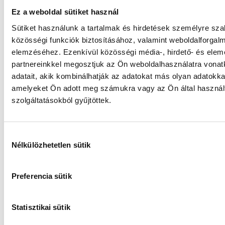
állnak.
A fizetési határidőket és
összegeket mindig
személyre szabottan
küldjük ki az
ügyfeleknek.
A szakmai tévedésekért
(amire szerencsére
működésünk alatt még
nem volt példa)
könyvelői
felelősségbiztosítással
felelünk.
Mivel
meghatalmazással
dolgozunk, a