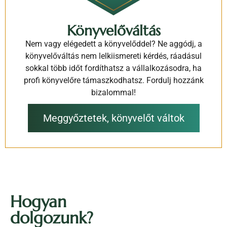
Könyvelőváltás
Nem vagy elégedett a könyvelőddel? Ne aggódj, a
könyvelőváltás nem lelkiismereti kérdés, ráadásul
sokkal több időt fordíthatsz a vállalkozásodra, ha
profi könyvelőre támaszkodhatsz. Fordulj hozzánk
bizalommal!
Meggyőztetek, könyvelőt váltok
Hogyan
Beleegyezés
Részletek
A sütikről
dolgozunk?