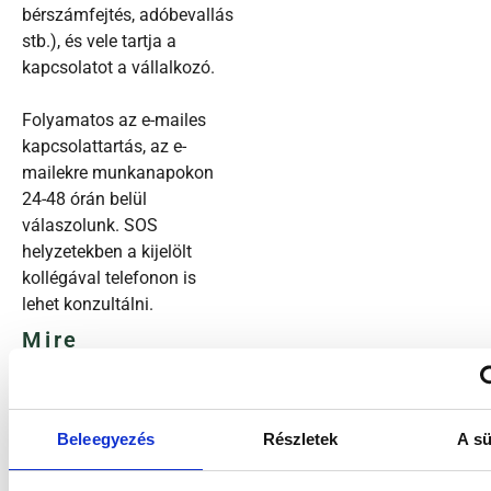
bérszámfejtés, adóbevallás
stb.), és vele tartja a
Marketing sütik
kapcsolatot a vállalkozó.
Folyamatos az e-mailes
kapcsolattartás, az e-
Mindent engedélyez
mailekre munkanapokon
24-48 órán belül
válaszolunk. SOS
Kiválasztás engedélyezése
helyzetekben a kijelölt
kollégával telefonon is
Elutasít
lehet konzultálni.
Mire
számíthatsz?
A bevallásokat
határidőre teljesítjük,
amennyiben az
információk
rendelkezésünkre