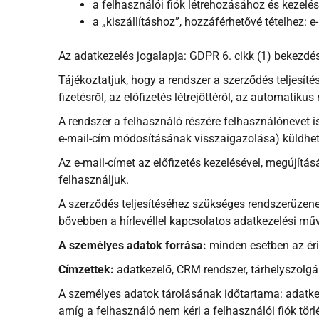
a felhasználói fiók létrehozásához és kezelés
a „kiszállításhoz”, hozzáférhetővé tételhez: e
Az adatkezelés jogalapja: GDPR 6. cikk (1) bekezdés
Tájékoztatjuk, hogy a rendszer a szerződés teljesíté
fizetésről, az előfizetés létrejöttéről, az automatikus 
A rendszer a felhasználó részére felhasználónevet i
e-mail-cím módosításának visszaigazolása) küldhet
Az e-mail-címet az előfizetés kezelésével, megújítás
felhasználjuk.
A szerződés teljesítéséhez szükséges rendszerüzenet
bővebben a hírlevéllel kapcsolatos adatkezelési műv
A személyes adatok forrása:
minden esetben az éri
Címzettek:
adatkezelő, CRM rendszer, tárhelyszolgál
A személyes adatok tárolásának időtartama: adatkeze
amíg a felhasználó nem kéri a felhasználói fiók tör