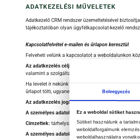
ADATKEZELÉSI MŰVELETEK
Adatkezelő CRM rendszer üzemeltetésével biztosítja 
tájékoztatóban olyan ügyfélkapcsolat-kezelő rendsze
Kapcsolatfelvétel e-mailen és űrlapon keresztül
Felveheti velünk a kapcsolatot a weboldalunkon közz
Az adatkezelés célja és a kezelt személyes adatok
valamint a szolgáltatásainkkal kapcsolatos tájékoz
Ha levelet ír nekünk megismerjük a nevét, az e-mai
űrlapot tölti, ugyanezeket az információkat ismerjü
Beleegyezés
Az adatkezelés jogalapja:
GDPR 6. cikk (1) bekezdés
Ez a weboldal sütiket haszn
A személyes adatok forrása:
minden esetben az éri
Sütiket használunk a tartal
Címzettek:
tárhelyszolgáltató, weboldalkészítő, adm
weboldalforgalmunk elemzésé
A személyes adatok tárolásának időtartama:
hozzá
weboldalhasználatra vonatko