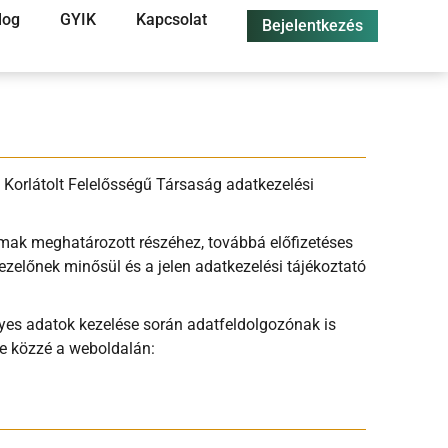
log
GYIK
Kapcsolat
Bejelentkezés
Korlátolt Felelősségű Társaság adatkezelési
almak meghatározott részéhez, továbbá előfizetéses
ezelőnek minősül és a jelen adatkezelési tájékoztató
lyes adatok kezelése során adatfeldolgozónak is
te közzé a weboldalán: