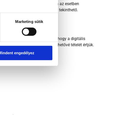
ng.hu
e-mail-címre várunk, ebben az esetben
lőző adatkezelésünk jogszerűnek tekinthető.
Marketing sütik
iókot az Ön részére. Ennek oka, hogy a digitális
att a digitális tartalom hozzáférhetővé tételét értjük.
Mindent engedélyez