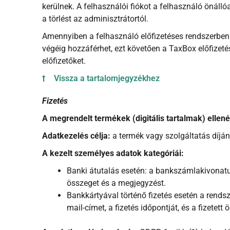
kerülnek. A felhasználói fiókot a felhasználó önálló
a törlést az adminisztrátortól.
Amennyiben a felhasználó előfizetéses rendszerben ve
végéig hozzáférhet, ezt követően a TaxBox előfizeté
előfizetőket.
Vissza a tartalomjegyzékhez
Fizetés
A megrendelt termékek (digitális tartalmak) ellené
Adatkezelés célja:
a termék vagy szolgáltatás díjána
A kezelt személyes adatok kategóriái:
Banki átutalás esetén: a bankszámlakivonatu
összeget és a megjegyzést.
Bankkártyával történő fizetés esetén a rends
mail-címet, a fizetés időpontját, és a fizetett 