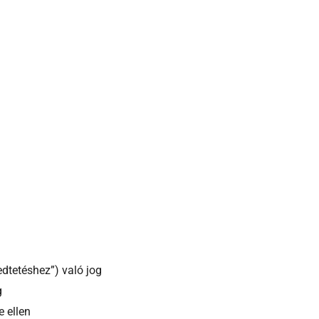
edtetéshez”) való jog
g
 ellen