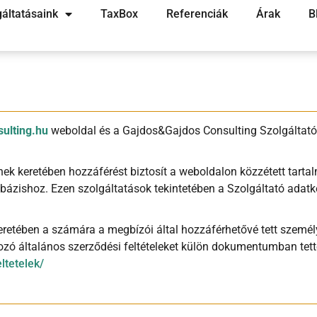
gáltatásaink
TaxBox
Referenciák
Árak
B
sulting.hu
weboldal és a Gajdos&Gajdos Consulting Szolgáltató 
nek keretében hozzáférést biztosít a weboldalon közzétett tart
bázishoz. Ezen szolgáltatások tekintetében a Szolgáltató adatk
eretében a számára a megbízói által hozzáférhetővé tett szemé
ozó általános szerződési feltételeket külön dokumentumban tet
ltetelek/