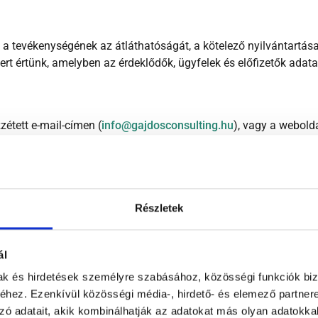
a tevékenységének az átláthatóságát, a kötelező nyilvántartásai
rt értünk, amelyben az érdeklődők, ügyfelek és előfizetők adatai
étett e-mail-címen (
info@gajdosconsulting.hu
), vagy a webolda
:
Az adatkezelés célja a kapcsolatfelvétel lehetőségének biztos
tatás nyújtása.
l-címét, a telefonszámát és mindazon információkat, amelyeket a
k meg, az űrlapok a levelezőrendszerünkbe érkeznek.
Részletek
 a) pont – az érintett hozzájárulása.
ál
ntett bocsátja rendelkezésünkre a személyes adatokat.
mak és hirdetések személyre szabásához, közösségi funkciók biz
inisztrátorok, CRM.
hez. Ezenkívül közösségi média-, hirdető- és elemező partner
járulás visszavonásáig, az elektronikus levelezést évente, janu
zó adatait, akik kombinálhatják az adatokat más olyan adatokka