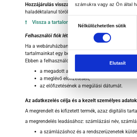
Hozzájárulás visszavonása:
hozzájárulását bármiko
számukra vagy az Ön által ha
haladéktalanul törölni fogjuk a telefonszámát, vagy
Hozzájárulás
Vissza a tartalomjegyzékhez
Nélkülözhetetlen sütik
kiválasztása
Felhasználói fiók létrehozása – megrendelés és „kisz
Ha a webáruházban megrendel egy terméket és teljesít
tartalmainkat egy belső, zárt felületen tesszük hozzáf
Ebben a felhasználói fiókban tudja ellenőrizni
Elutasít
a megadott adatait, így a nevét, e-mail-címét
a meglévő előfizetéseit,
az előfizetésének a megúlási dátumát.
Az adatkezelés célja és a kezelt személyes adatok
A megrendelt és kifizetett termék, azaz digitális tar
a megrendelés leadásához: számlázási név, számlázá
a számlázáshoz és a rendszerüzenetek küldés