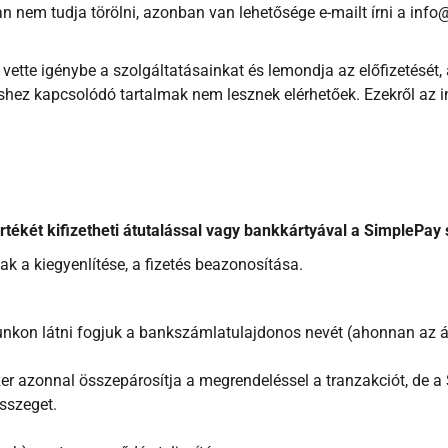
an nem tudja törölni, azonban van lehetősége e-mailt írni a inf
tte igénybe a szolgáltatásainkat és lemondja az előfizetését, a
shez kapcsolódó tartalmak nem lesznek elérhetőek. Ezekről az i
rtékét kifizetheti átutalással vagy bankkártyával a SimplePay 
k a kiegyenlítése, a fizetés beazonosítása.
nkon látni fogjuk a bankszámlatulajdonos nevét (ahonnan az át
zer azonnal összepárosítja a megrendeléssel a tranzakciót, de 
összeget.