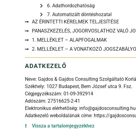
6. Adathordozhatóság
7. Automatizált döntéshozatal
AZ ÉRINTETTI KÉRELMEK TELJESÍTÉSE
PANASZKEZELÉS, JOGORVOSLATHOZ VALÓ J
1. MELLÉKLET – ALAPFOGALMAK
2. MELLÉKLET – A VONATKOZÓ JOGSZABÁLY
ADATKEZELŐ
Neve: Gajdos & Gajdos Consulting Szolgáltató Korlá
Székhely: 1027 Budapest, Bem József utca 9. Fsz.
Cégjegyzékszám: 01-09-392914
Adószám: 27516625-2-41
Elektronikus elérhetőség: info@gajdosconsulting.hu
Adatkezelő weboldalának címe: https://gajdosconsu
Vissza a tartalomjegyzékhez