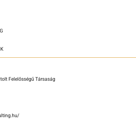
OG
OK
tolt Felelősségű Társaság
lting.hu/