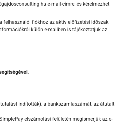
o@gajdosconsulting.hu e-mail-címre, és kérelmezheti
 felhasználói fiókhoz az aktív előfizetési időszak
nformációkról külön e-mailben is tájékoztatjuk az
segítségével.
utalást indították), a bankszámlaszámát, az átutalt
a SimplePay elszámolási felületén megismerjük az e-