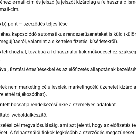
éhez: e-mail-cím és jelszó (a jelszót kizárólag a felhasználó ism
-mail-cím.
 b) pont – szerződés teljesítése.
séhez kapcsolódó automatikus rendszerüzeneteket is küld (különös
megújításról, valamint a sikertelen fizetési kísérletekről).
s létrehozhat, továbbá a felhasználói fiók működéséhez szükséges
.
ával, fizetési értesítésekkel és az előfizetés állapotának kezel
ek nem marketing célú levelek, marketingcélú üzenetet kizárólag
eletnél tájékozódhat).
ntett bocsátja rendelkezésünkre a személyes adatokat.
tató, weboldalkészítő.
lési cél megvalósulásáig, ami azt jelenti, hogy az előfizetés t
lését. A felhasználói fiókok legkésőbb a szerződés megszűnését k