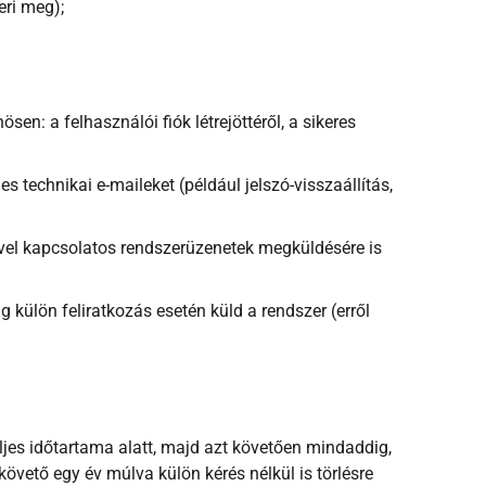
eri meg);
en: a felhasználói fiók létrejöttéről, a sikeres
 technikai e-maileket (például jelszó-visszaállítás,
ésével kapcsolatos rendszerüzenetek megküldésére is
 külön feliratkozás esetén küld a rendszer (erről
eljes időtartama alatt, majd azt követően mindaddig,
övető egy év múlva külön kérés nélkül is törlésre