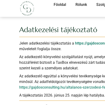
Főoldal
Rólunk
Szol
Adatkezelési tájékoztató
Jelen adatkezelési tájékoztatás a
https://gajdoscon
műveleteit foglalja össze.
Az adatkezelő könyvelési szolgáltatást nyújt, amely
hozzáférést biztosít a TaxBox elnevezésű zárt tudás
szerint kezeli a személyes adatokat.
Az adatkezelő egyúttal a könyvelési tevékenysége k
minősül. Az adatfeldolgozói tevékenységére vonatk
https://gajdosconsulting.hu/altalanos-szerzodesi-fe
A tájékoztatás 2026. június 25. napján lép hatályba.