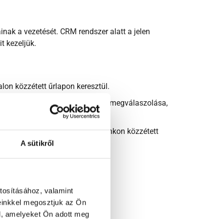
nak a vezetését. CRM rendszer alatt a jelen
t kezeljük.
lon közzétett űrlapon keresztül.
ítása, az érdeklődők kérdéseinek megválaszolása,
 levélben közöl. Ha a weboldalunkon közzétett
A sütikről
tosításához, valamint
einkkel megosztjuk az Ön
ár hónapban felülvizsgáljuk.
l, amelyeket Ön adott meg