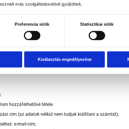
r visszavonhatja egy üzenettel, amelyet a
info@gajdosconsulti
sznált más szolgáltatásokból gyűjtöttek.
 az Ön által küldött levelet. A hozzájárulás visszavonását mege
Preferencia sütik
Statisztikai sütik
állítás”
i a bankkártyás fizetést, a rendszer létrehoz egy felhasználói f
érhetővé a vásárlóink részére. Ide történik a „kiszállítás”, ami al
Kiválasztás engedélyezése
, számlázási címét,
:
talom hozzáférhetővé tétele.
si cím (az adatok nélkül nem tudjuk kiállítani a számlát);
éhez: e-mail-cím;